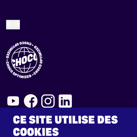
FR
CE SITE UTILISE DES
2026 © Choco Communications GmbH
Mentions légales
COOKIES
Conditions générales