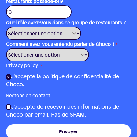
restaurants possède-t-il?
Quel rôle avez-vous dans ce groupe de restaurants ?
Comment avez-vous entendu parler de Choco ?
*
Privacy policy
*
J'accepte la
politique de confidentialité de
Choco.
Restons en contact
J'accepte de recevoir des informations de
Choco par email. Pas de SPAM.
Envoyer