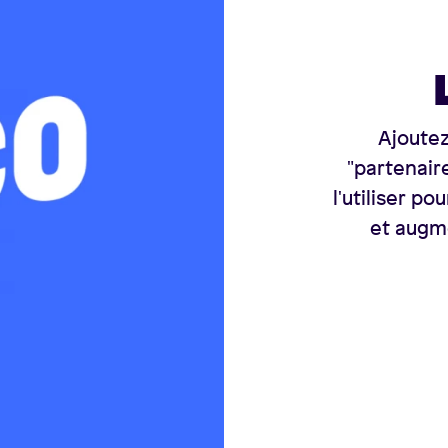
Ajoutez
"partenair
l'utiliser p
et augme