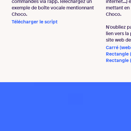
commandes via l'app. Téléchargez un
internet...)
exemple de boîte vocale mentionnant
mettant en 
Choco.
Choco.
Télécharger le script
N'oubliez p
lien vers la
site web d
Carré (web
Rectangle 
Rectangle 