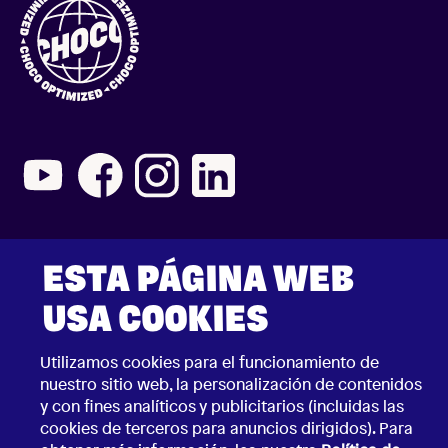
2026 © Choco Communications GmbH
Aviso legal
ESTA PÁGINA WEB
Términos y Condiciones Generales de Negocio
Política de Privacidad
USA COOKIES
Security Vulnerability Disclosure Policy
Utilizamos cookies para el funcionamiento de
nuestro sitio web, la personalización de contenidos
y con fines analíticos y publicitarios (incluidas las
cookies de terceros para anuncios dirigidos). Para