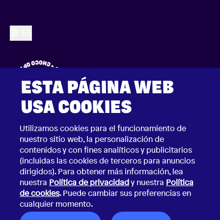
ES
ESTA PÁGINA WEB
USA COOKIES
Utilizamos cookies para el funcionamiento de
nuestro sitio web, la personalización de
contenidos y con fines analíticos y publicitarios
(incluidas las cookies de terceros para anuncios
dirigidos). Para obtener más información, lea
nuestra
Política de privacidad
y nuestra
Política
2026 © Choco Communications GmbH
de cookies
. Puede cambiar sus preferencias en
Aviso legal
cualquier momento.
Términos y Condiciones Generales de Negocio
Política de Privacidad