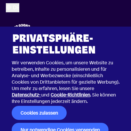
DE
PRIVATSPHÄRE-
EINSTELLUNGEN
Wir verwenden Cookies, um unsere Website zu
betreiben, Inhalte zu personalisieren und für
Analyse- und Werbezwecke (einschließlich
Cookies von Drittanbietern für gezielte Werbung).
Um mehr zu erfahren, lesen Sie unsere
Datenschutz-
und
Cookie-Richtlinien
. Sie können
Ihre Einstellungen jederzeit ändern.
2026 © Choco Communications GmbH
Impressum
Allgemeine Geschäftsbedingungen
Cookies zulassen
Datenschutzerklärung
Security Vulnerability Disclosure Policy
Nur notwendige Cookies verwenden